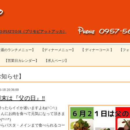
MO PIATTO H（プリモピアットアッカ）
今週のランチメニュー】
【ディナーメニュー】
【 ディナーコース 】
【フォ
【営業日カレンダー】
【求人ページ】
お知らせ】
6-18 20:36:00
週末は『父の日』‼
ったらイイか迷いますよね(^◇^;)
さんにお肉を食べて元気になって頂きま
*^^*)
からパスタ・メインまで食べられるコー