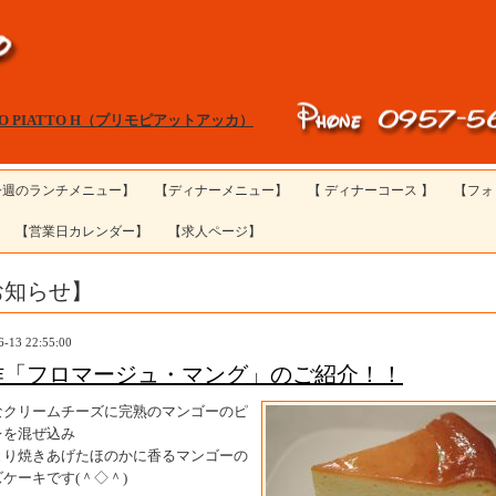
MO PIATTO H（プリモピアットアッカ）
今週のランチメニュー】
【ディナーメニュー】
【 ディナーコース 】
【フォ
【営業日カレンダー】
【求人ページ】
お知らせ】
6-13 22:55:00
作「フロマージュ・マング」のご紹介！！
なクリームチーズに完熟のマンゴーのピ
レを混ぜ込み
とり焼きあげたほのかに香るマンゴーの
ケーキです(＾◇＾)