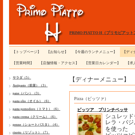
PRIMO PIATTO H（プリモピアッ
【トップページ】
【お知らせ】
【今週のランチメニュー】
【ディ
【営業時間】
【店舗情報・アクセス】
【営業日カレンダー】
【求
【ディナーメニュー】
サラダ（5）
Antipasto（前菜）（3）
pane（パン）（3）
Pizza（ピッツァ）
pasta olio（オイル）（6）
pasta pomodoro（トマト）（6）
ピッツア プリンチペッサ
シュレッド
pasta crema（クリーム）（6）
レラ・バジ
penne（ショートパスタ）（4）
を使った
risotto（リゾット）（7）