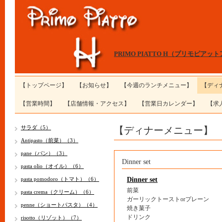
PRIMO PIATTO H（プリモピアッ
【トップページ】
【お知らせ】
【今週のランチメニュー】
【ディ
【営業時間】
【店舗情報・アクセス】
【営業日カレンダー】
【求
【ディナーメニュー】
サラダ（5）
Antipasto（前菜）（3）
pane（パン）（3）
Dinner set
pasta olio（オイル）（6）
pasta pomodoro（トマト）（6）
Dinner set
前菜
pasta crema（クリーム）（6）
ガーリックトーストorプレーン
penne（ショートパスタ）（4）
焼き菓子
ドリンク
risotto（リゾット）（7）