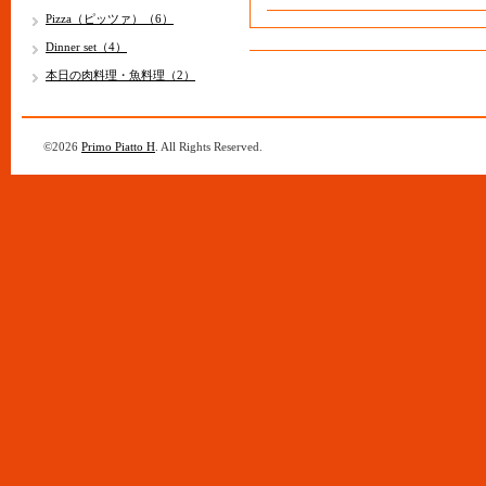
Pizza（ピッツァ）（6）
Dinner set（4）
本日の肉料理・魚料理（2）
©2026
Primo Piatto H
. All Rights Reserved.