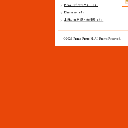
Pizza（ピッツァ）（6）
Dinner set（4）
本日の肉料理・魚料理（2）
©2026
Primo Piatto H
. All Rights Reserved.