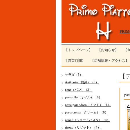
PRI
【トップページ】
【お知らせ】
【
【営業時間】
【店舗情報・アクセス】
【
サラダ（5）
Antipasto（前菜）（3）
pane（パン）（3）
pa
pasta olio（オイル）（6）
pasta pomodoro（トマト）（6）
pasta crema（クリーム）（6）
penne（ショートパスタ）（4）
risotto（リゾット）（7）