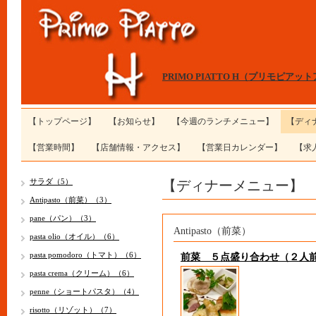
PRIMO PIATTO H（プリモピアッ
【トップページ】
【お知らせ】
【今週のランチメニュー】
【ディ
【営業時間】
【店舗情報・アクセス】
【営業日カレンダー】
【求
【ディナーメニュー】
サラダ（5）
Antipasto（前菜）（3）
pane（パン）（3）
Antipasto（前菜）
pasta olio（オイル）（6）
pasta pomodoro（トマト）（6）
前菜 ５点盛り合わせ（２人
pasta crema（クリーム）（6）
penne（ショートパスタ）（4）
risotto（リゾット）（7）